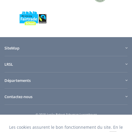
SiteMap
LRSL
Départements
Contactez-nous
© 2015 Lycée Robert Schuman Luxembourg
e-connect
Quilium
Conception et design
powered by
Les cookies assurent le bon fonctionnement du site. En le