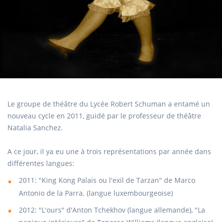
Le groupe de théâtre du Lycée Robert Schuman a entamé un
nouveau cycle en 2011, guidé par le professeur de théâtre
Natalia Sanchez.
A ce jour, il ya eu une à trois représentations par année dans
différentes langues:
2011: "King Kong Palais ou l'exil de Tarzan" de Marco
Antonio de la Parra. (langue luxembourgeoise)
2012: "L'ours" d'Anton Tchekhov (langue allemande), "La