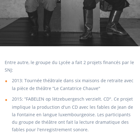
Entre autre, le groupe du Lycée a fait 2 projets financés par le
SNJ:
2013: Tournée théâtrale dans six maisons de retraite avec
la pièce de théâtre “Le Cantatrice Chauve"
2015: “FABELEN op lëtzebuergesch verzielt. CD". Ce projet
implique la production d'un CD avec les fables de Jean de
la Fontaine en langue luxembourgeoise. Les participants
du groupe de théâtre ont fait la lecture dramatique des
fables pour l'enregistrement sonore.