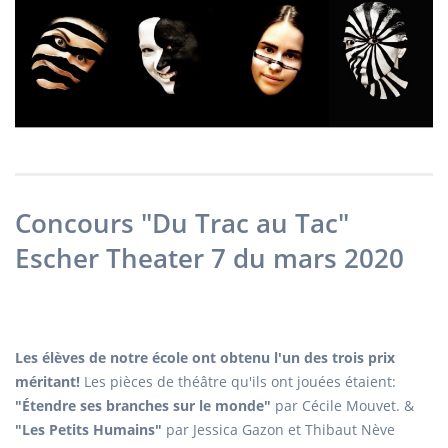
Concours "Du Trac au Tac"
Escher Theater 7 du mars 2020
Les élèves de notre école ont obtenu l'un des trois prix
méritant!
Les pièces de théâtre qu'ils ont jouées étaient:
"Étendre ses branches sur le monde"
par Cécile Mouvet. &
"Les Petits Humains"
par Jessica Gazon et Thibaut Nève