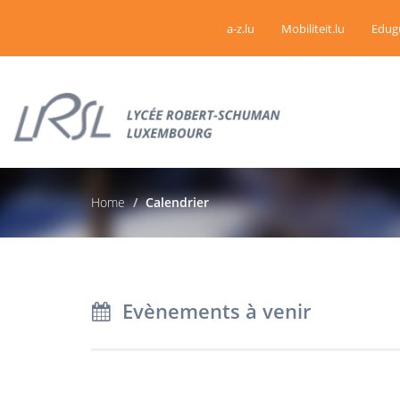
a-z.lu
Mobiliteit.lu
Edug
Home
Calendrier
Evènements à venir