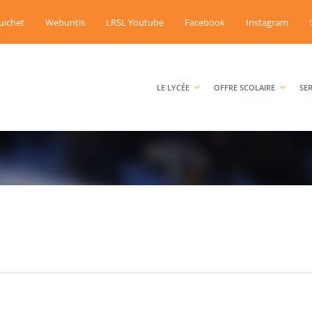
uichet
Webuntis
LRSL Youtube
Facebook
Instagram
LE LYCÉE
OFFRE SCOLAIRE
SE