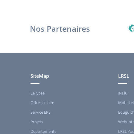
Nos Partenaires
SiteMap
LRSL
Le lycée
a-z.lu
Offre scolaire
Mobilitei
Service EPS
Eduguic
Projets
Webunti
Départements
LRSL Yo