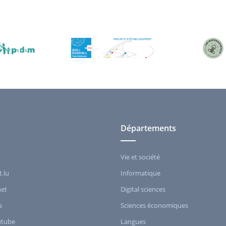
Départements
Vie et société
t.lu
Informatique
het
Digital sciences
s
Sciences économiques
utube
Langues