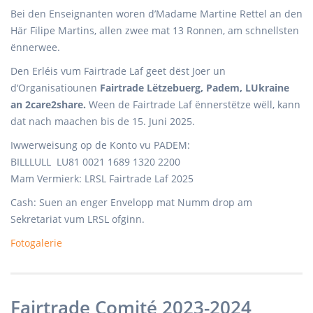
Bei den Enseignanten woren d’Madame Martine Rettel an den
Här Filipe Martins, allen zwee mat 13 Ronnen, am schnellsten
ënnerwee.
Den Erléis vum Fairtrade Laf geet dëst Joer un
d‘Organisatiounen
Fairtrade Lëtzebuerg, Padem, LUkraine
an 2care2share.
Ween de Fairtrade Laf ënnerstëtze wëll, kann
dat nach maachen bis de 15. Juni 2025.
Iwwerweisung op de Konto vu PADEM:
BILLLULL LU81 0021 1689 1320 2200
Mam Vermierk: LRSL Fairtrade Laf 2025
Cash: Suen an enger Envelopp mat Numm drop am
Sekretariat vum LRSL ofginn.
Fotogalerie
Fairtrade Comité 2023-2024