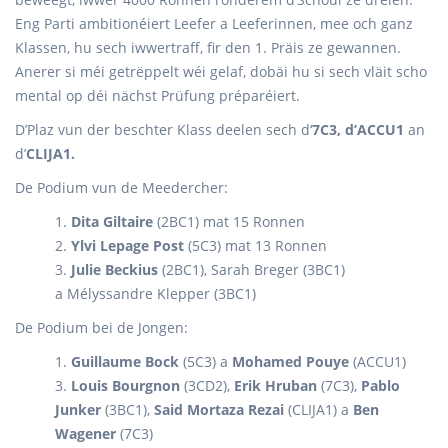
Eng Parti ambitionéiert Leefer a Leeferinnen, mee och ganz
Klassen, hu sech iwwertraff, fir den 1. Präis ze gewannen.
Anerer si méi getrëppelt wéi gelaf, dobäi hu si sech vläit scho
mental op déi nächst Prüfung préparéiert.
D’Plaz vun der beschter Klass deelen sech d‘
7C3, d’ACCU1
an
d’
CLIJA1.
De Podium vun de Meedercher:
1.
Dita Giltaire
(2BC1) mat 15 Ronnen
2.
Ylvi Lepage Post
(5C3) mat 13 Ronnen
3.
Julie Beckius
(2BC1), Sarah Breger (3BC1)
a Mélyssandre Klepper (3BC1)
De Podium bei de Jongen:
1.
Guillaume Bock
(5C3) a
Mohamed Pouye
(ACCU1)
3.
Louis Bourgnon
(3CD2),
Erik Hruban
(7C3),
Pablo
Junker
(3BC1),
Said Mortaza Rezai
(CLIJA1) a
Ben
Wagener
(7C3)