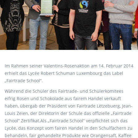
Im Rahmen seiner Valentins-Rosenaktion am 14. Februar 2014
erhielt das Lycée Robert Schuman Luxembourg das Label
„Fairtrade School“.
Während die Schüler des Fairtrade- und Schülerkomitees
eifrig Rosen und Schokolade aus fairem Handel verkauft
haben, übergab der Präsident von Fairtrade Lëtzebuerg, Jean-
Louis Zeien, der Direktorin der Schule das offizielle „Fairtrade
School“ Zertifikat.Als „Fairtrade School“ verpflichtet sich das
Lycée, das Konzept vom fairen Handel in den Schulfächern zu
behandeln, fair gehandelte Produkte wie Orangensaft, Kaffee