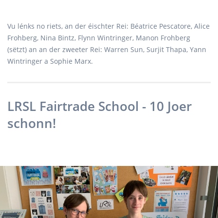
Vu lénks no riets, an der éischter Rei: Béatrice Pescatore, Alice
Frohberg, Nina Bintz, Flynn Wintringer, Manon Frohberg
(sëtzt) an an der zweeter Rei: Warren Sun, Surjit Thapa, Yann
Wintringer a Sophie Marx.
LRSL Fairtrade School - 10 Joer
schonn!