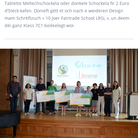
Tablette Mëllechschockela oder donkele Schockela fir 2 Euro
d’Stéck kafen. Donieft gëtt et och nach e weideren Design
mam Schrëftzuch « 10 Joer Fairtrade School LRSL », un deem
déi ganz Klass 7C1 bedeelegt wor.