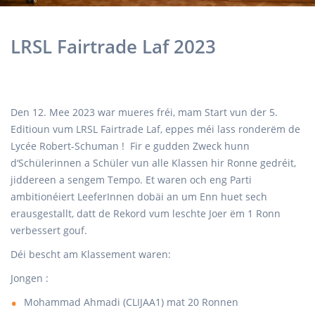
LRSL Fairtrade Laf 2023
Den 12. Mee 2023 war mueres fréi, mam Start vun der 5.
Editioun vum LRSL Fairtrade Laf, eppes méi lass ronderëm de
Lycée Robert-Schuman ! Fir e gudden Zweck hunn
d‘Schülerinnen a Schüler vun alle Klassen hir Ronne gedréit,
jiddereen a sengem Tempo. Et waren och eng Parti
ambitionéiert LeeferInnen dobäi an um Enn huet sech
erausgestallt, datt de Rekord vum leschte Joer ëm 1 Ronn
verbessert gouf.
Déi bescht am Klassement waren:
Jongen :
Mohammad Ahmadi (CLIJAA1) mat 20 Ronnen