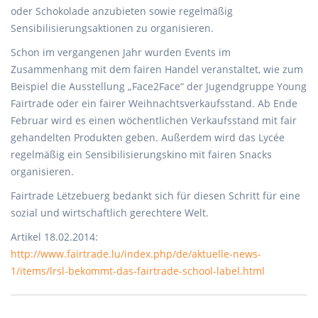
oder Schokolade anzubieten sowie regelmäßig
Sensibilisierungsaktionen zu organisieren.
Schon im vergangenen Jahr wurden Events im
Zusammenhang mit dem fairen Handel veranstaltet, wie zum
Beispiel die Ausstellung „Face2Face“ der Jugendgruppe Young
Fairtrade oder ein fairer Weihnachtsverkaufsstand. Ab Ende
Februar wird es einen wöchentlichen Verkaufsstand mit fair
gehandelten Produkten geben. Außerdem wird das Lycée
regelmäßig ein Sensibilisierungskino mit fairen Snacks
organisieren.
Fairtrade Lëtzebuerg bedankt sich für diesen Schritt für eine
sozial und wirtschaftlich gerechtere Welt.
Artikel 18.02.2014:
http://www.fairtrade.lu/index.php/de/aktuelle-news-
1/items/lrsl-bekommt-das-fairtrade-school-label.html