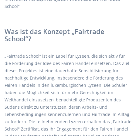
School"
Was ist das Konzept „Fairtrade
School“?
„Fairtrade School“ ist ein Label für Lyzeen, die sich aktiv für
die Förderung der Idee des Fairen Handel einsetzen. Das Ziel
dieses Projektes ist eine dauerhafte Sensibilisierung für
nachhaltige Entwicklung, insbesondere die Förderung des
Fairen Handels in den luxemburgischen Lyzeen. Die Schüler
haben die Möglichkeit sich für mehr Gerechtigkeit im
Welthandel einzusetzen, benachteiligte Produzenten des
Südens direkt zu unterstützen, deren Arbeits- und
Lebensbedingungen kennenzulernen und Fairtrade im Alltag
zu fördern. Die teilnehmenden Lyzeen erhalten das „Fairtrade
School" Zertifikat, das Ihr Engagement für den Fairen Handel