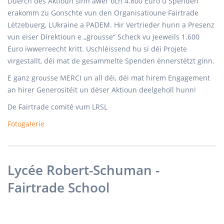
Duerch dës Aktioun sinn awer och 4.800 Euro u Spenden
erakomm zu Gonschte vun den Organisatioune Fairtrade
Lëtzebuerg, LUkraine a PADEM. Hir Vertrieder hunn a Presenz
vun eiser Direktioun e „grousse“ Scheck vu jeeweils 1.600
Euro iwwerreecht kritt. Uschléissend hu si déi Projete
virgestallt, déi mat de gesammelte Spenden ënnerstëtzt ginn.
E ganz grousse MERCI un all déi, déi mat hirem Engagement
an hirer Generositéit un dëser Aktioun deelgeholl hunn!
De Fairtrade comité vum LRSL
Fotogalerie
Lycée Robert-Schuman -
Fairtrade School