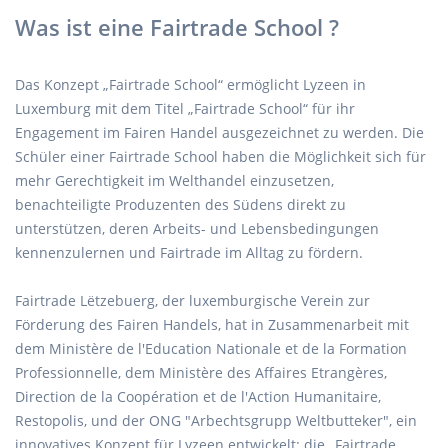
Was ist eine Fairtrade School ?
Das Konzept „Fairtrade School“ ermöglicht Lyzeen in
Luxemburg mit dem Titel „Fairtrade School“ für ihr
Engagement im Fairen Handel ausgezeichnet zu werden. Die
Schüler einer Fairtrade School haben die Möglichkeit sich für
mehr Gerechtigkeit im Welthandel einzusetzen,
benachteiligte Produzenten des Südens direkt zu
unterstützen, deren Arbeits- und Lebensbedingungen
kennenzulernen und Fairtrade im Alltag zu fördern.
Fairtrade Lëtzebuerg, der luxemburgische Verein zur
Förderung des Fairen Handels, hat in Zusammenarbeit mit
dem Ministère de l'Education Nationale et de la Formation
Professionnelle, dem Ministère des Affaires Etrangères,
Direction de la Coopération et de l'Action Humanitaire,
Restopolis, und der ONG "Arbechtsgrupp Weltbutteker", ein
innovatives Konzept für Lyzeen entwickelt: die „Fairtrade