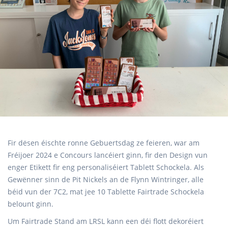
Fir dësen éischte ronne Gebuertsdag ze feieren, war am
Fréijoer 2024 e Concours lancéiert ginn, fir den Design vun
enger Etikett fir eng personaliséiert Tablett Schockela. Als
Gewënner sinn de Pit Nickels an de Flynn Wintringer, alle
béid vun der 7C2, mat jee 10 Tablette Fairtrade Schockela
belount ginn.
Um Fairtrade Stand am LRSL kann een déi flott dekoréiert