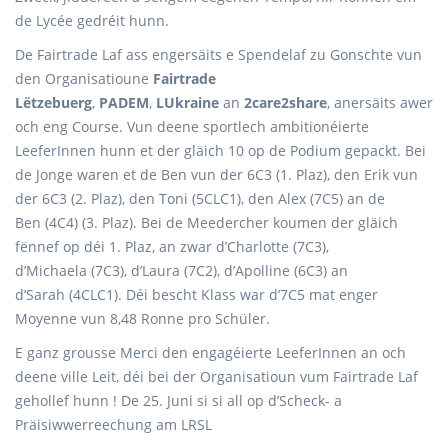
de Lycée gedréit hunn.
De Fairtrade Laf ass engersäits e Spendelaf zu Gonschte vun
den Organisatioune
Fairtrade
Lëtzebuerg
,
PADEM
,
LUkraine
an
2care2share
, anersäits awer
och eng Course. Vun deene sportlech ambitionéierte
LeeferInnen hunn et der gläich 10 op de Podium gepackt. Bei
de Jonge waren et de Ben vun der 6C3 (1. Plaz), den Erik vun
der 6C3 (2. Plaz), den Toni (5CLC1), den Alex (7C5) an de
Ben (4C4) (3. Plaz). Bei de Meedercher koumen der gläich
fënnef op déi 1. Plaz, an zwar d’Charlotte (7C3),
d’Michaela (7C3), d’Laura (7C2), d’Apolline (6C3) an
d’Sarah (4CLC1). Déi bescht Klass war d’7C5 mat enger
Moyenne vun 8,48 Ronne pro Schüler.
E ganz grousse Merci den engagéierte LeeferInnen an och
deene ville Leit, déi bei der Organisatioun vum Fairtrade Laf
gehollef hunn ! De 25. Juni si si all op d’Scheck- a
Präisiwwerreechung am LRSL