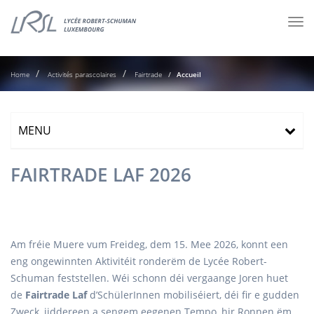
Tog
nav
Home
Activités parascolaires
Fairtrade
Accueil
MENU
FAIRTRADE LAF 2026
Am fréie Muere vum Freideg, dem 15. Mee 2026, konnt een
eng ongewinnten Aktivitéit ronderëm de Lycée Robert-
Schuman feststellen. Wéi schonn déi vergaange Joren huet
de
Fairtrade Laf
d’SchülerInnen mobiliséiert, déi fir e gudden
Zweck, jiddereen a sengem eegenen Tempo, hir Ronnen ëm