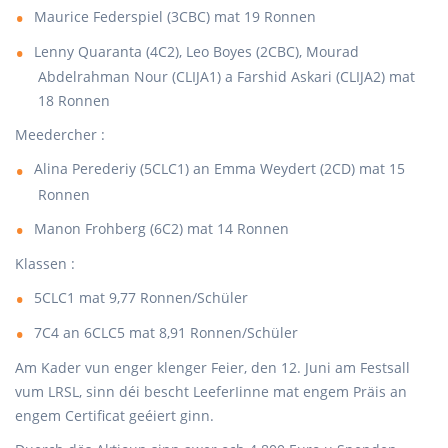
Maurice Federspiel (3CBC) mat 19 Ronnen
Lenny Quaranta (4C2), Leo Boyes (2CBC), Mourad
Abdelrahman Nour (CLIJA1) a Farshid Askari (CLIJA2) mat
18 Ronnen
Meedercher :
Alina Perederiy (5CLC1) an Emma Weydert (2CD) mat 15
Ronnen
Manon Frohberg (6C2) mat 14 Ronnen
Klassen :
5CLC1 mat 9,77 Ronnen/Schüler
7C4 an 6CLC5 mat 8,91 Ronnen/Schüler
Am Kader vun enger klenger Feier, den 12. Juni am Festsall
vum LRSL, sinn déi bescht LeeferIinne mat engem Präis an
engem Certificat geéiert ginn.