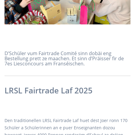
D’Schüler vum Fairtrade Comité sinn dobäi eng
Bestellung prett ze maachen. Et sinn d’Präisser fir de
7es Liesconcours am Franséischen.
LRSL Fairtrade Laf 2025
Den traditionellen LRSL Fairtrade Laf huet dëst Joer ronn 170
Schüler a Schülerinnen an e puer Enseignanten dozou
beweegt, iwwer 4000 Ronnen ronderëm d’Schoul ze dréien.