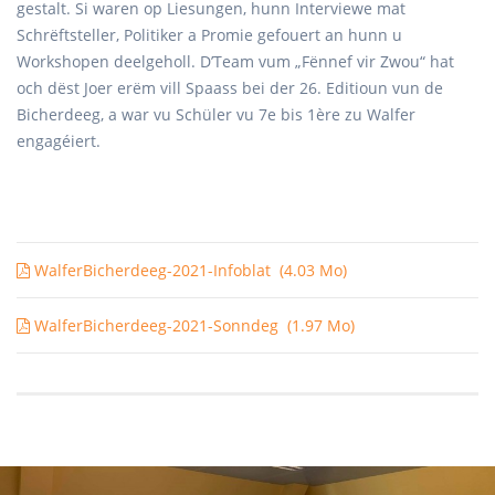
gestalt. Si waren op Liesungen, hunn Interviewe mat
Schrëftsteller, Politiker a Promie gefouert an hunn u
Workshopen deelgeholl. D’Team vum „Fënnef vir Zwou“ hat
och dëst Joer erëm vill Spaass bei der 26. Editioun vun de
Bicherdeeg, a war vu Schüler vu 7e bis 1ère zu Walfer
engagéiert.
WalferBicherdeeg-2021-Infoblat
(4.03 Mo)
WalferBicherdeeg-2021-Sonndeg
(1.97 Mo)