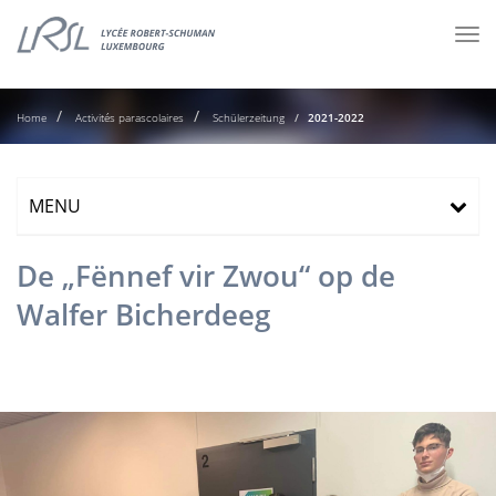
Tog
nav
Home
Activités parascolaires
Schülerzeitung
2021-2022
MENU
De „Fënnef vir Zwou“ op de
Walfer Bicherdeeg