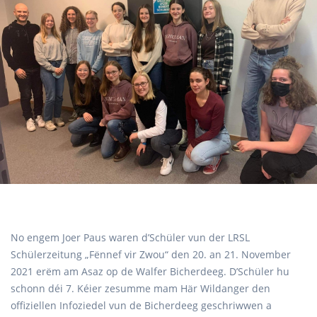
No engem Joer Paus waren d’Schüler vun der LRSL
Schülerzeitung „Fënnef vir Zwou“ den 20. an 21. November
2021 erëm am Asaz op de Walfer Bicherdeeg. D’Schüler hu
schonn déi 7. Kéier zesumme mam Här Wildanger den
offiziellen Infoziedel vun de Bicherdeeg geschriwwen a