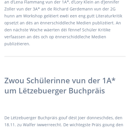
an d’Lena Flammang vun der 1A*, d’Lory Klein an d’Jennifer
Zoller vun der 3A* an de Richard Gerdemann vun der 2G
hunn am Workshop geléiert ewéi een eng gutt Literaturkritik
opsetzt an dës an ënnerschiddleche Medien publizéiert. An
den nächste Woche wäerten déi fënnef Schüler Kritike
verfaassen an dës och op ënnerschiddleche Medien
publizéieren.
Zwou Schülerinne vun der 1A*
um Lëtzebuerger Buchpräis
De Lëtzebuerger Buchpräis gouf dëst Joer donneschdes, den
18.11. zu Walfer iwwerreecht. De wichtegste Präis goung den