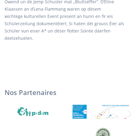
Owend un de Jemp Schuster mat „Bluttsëffer“. D’Eline
Klaassen an d’Lena Flammang waren op dësem
wichtege kulturellen Event present an hunn en fir eis
Schülerzeitung dokumentéiert. Si haten déi grouss Éier als
Schüler vun eiser A* un dëser flotter Soirée däerfen
deelzehuelen.
Nos Partenaires