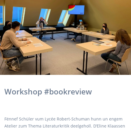
Workshop #bookreview
Fënnef Schüler vum Lycée Robert-Schuman hunn un engem
Atelier zum Thema Literaturkritik deelgeholl. D’Eline Klaassen