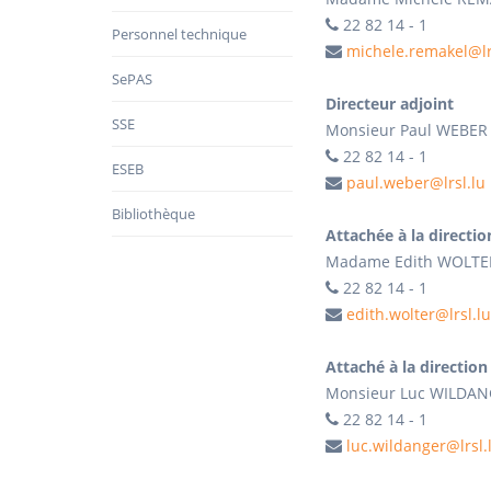
22 82 14 - 1
Personnel technique
m
ichele.remakel@lr
SePAS
Directeur adjoint
SSE
Monsieur Paul WEBER
22 82 14 - 1
ESEB
p
aul.weber@lrsl.lu
Bibliothèque
Attachée à la directio
Madame Edith WOLTE
22 82 14 - 1
edith.wolter@lrsl.lu
Attaché à la direction
Monsieur Luc WILDA
22 82 14 - 1
luc.wildanger@lrsl.