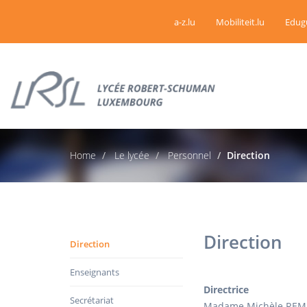
a-z.lu
Mobiliteit.lu
Edug
Home
Le lycée
Personnel
Direction
Direction
Direction
Enseignants
Directrice
Secrétariat
Madame Michèle REM