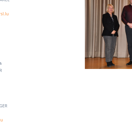
sl.lu
n
R
NGER
lu