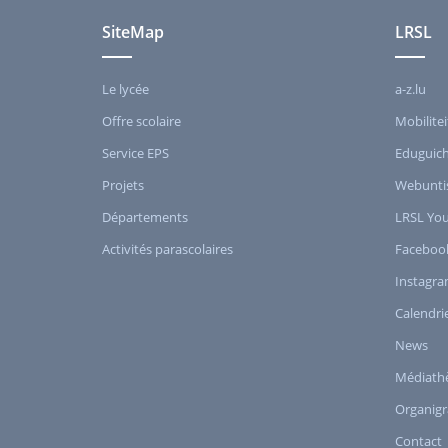
SiteMap
LRSL
Le lycée
a-z.lu
Offre scolaire
Mobilitei
Service EPS
Eduguic
Projets
Webunti
Départements
LRSL Yo
Activités parascolaires
Faceboo
Instagr
Calendri
News
Médiath
Organig
Contact