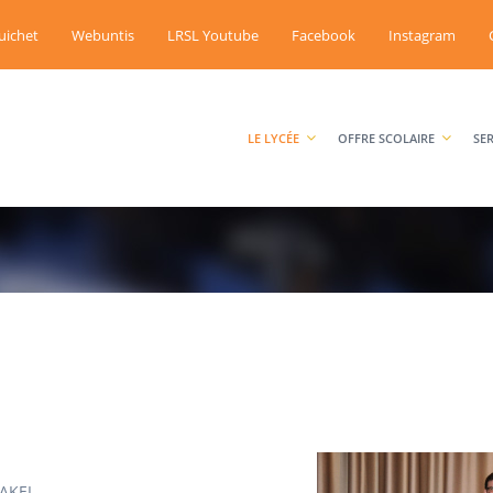
uichet
Webuntis
LRSL Youtube
Facebook
Instagram
LE LYCÉE
OFFRE SCOLAIRE
SE
AKEL