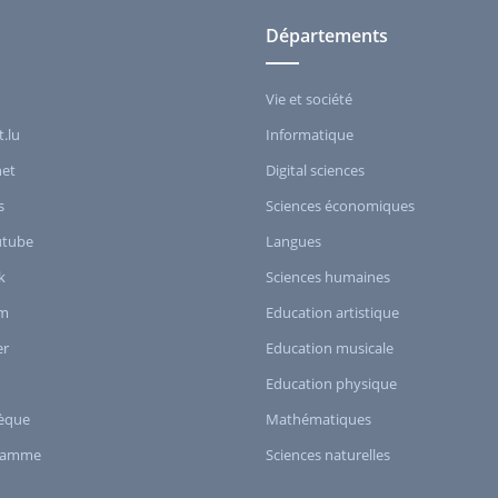
Départements
Vie et société
t.lu
Informatique
het
Digital sciences
s
Sciences économiques
utube
Langues
k
Sciences humaines
am
Education artistique
er
Education musicale
Education physique
èque
Mathématiques
ramme
Sciences naturelles