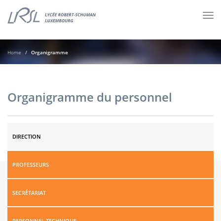
Tog
nav
Home
Organigramme
Organigramme du personnel
DIRECTION
PROFESSEURS
SECRÉTARIAT
PERSONNEL TECHNIQUE