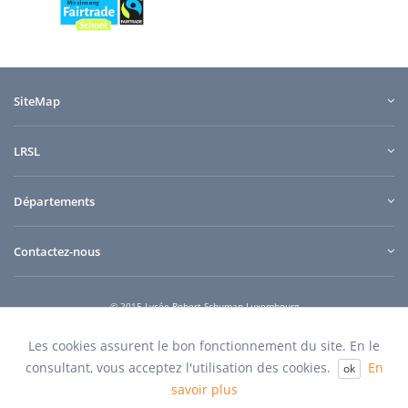
SiteMap
LRSL
Départements
Contactez-nous
© 2015 Lycée Robert Schuman Luxembourg
e-connect
Quilium
Conception et design
powered by
Les cookies assurent le bon fonctionnement du site. En le
consultant, vous acceptez l'utilisation des cookies.
En
ok
savoir plus