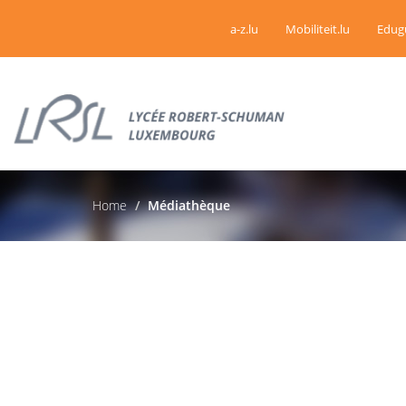
a-z.lu
Mobiliteit.lu
Edug
Home
Médiathèque