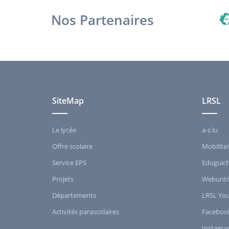
Nos Partenaires
SiteMap
LRSL
Le lycée
a-z.lu
Offre scolaire
Mobilitei
Service EPS
Eduguic
Projets
Webunti
Départements
LRSL Yo
Activités parascolaires
Faceboo
Instagr