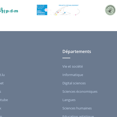
Départements
Vie et société
t.lu
Informatique
het
Digital sciences
s
Sciences économiques
utube
Langues
k
Sciences humaines
am
Education artistique