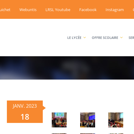
uichet
Webuntis
LRSL Youtube
Facebook
Instagram
LE LYCÉE
OFFRE SCOLAIRE
SE
JANV. 2023
18