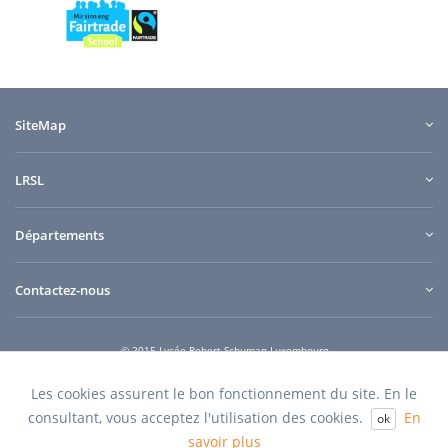
SiteMap
LRSL
Départements
Contactez-nous
© 2015 Lycée Robert Schuman Luxembourg
e-connect
Quilium
Conception et design
powered by
Les cookies assurent le bon fonctionnement du site. En le
consultant, vous acceptez l'utilisation des cookies.
En
ok
savoir plus