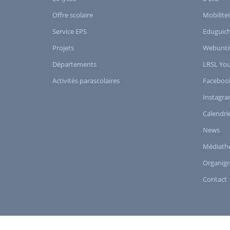
Offre scolaire
Mobilitei
Service EPS
Eduguic
Projets
Webunti
Départements
LRSL Yo
Activités parascolaires
Faceboo
Instagr
Calendri
News
Médiath
Organig
Contact