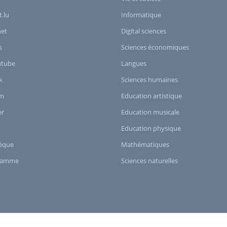
t.lu
Informatique
het
Digital sciences
s
Sciences économiques
utube
Langues
k
Sciences humaines
am
Education artistique
er
Education musicale
Education physique
èque
Mathématiques
ramme
Sciences naturelles