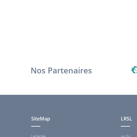
Nos Partenaires
SiteMap
LRSL
Le lycée
a-z.lu