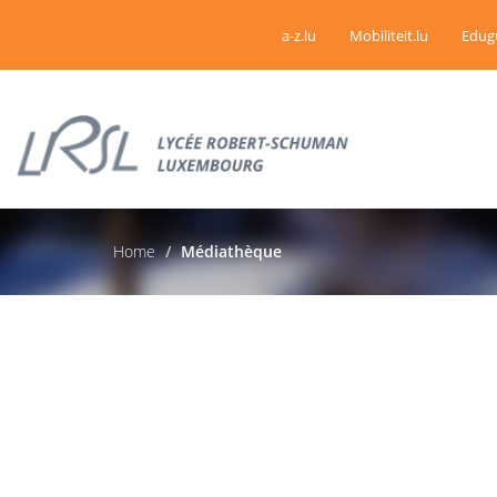
a-z.lu
Mobiliteit.lu
Edug
Home
Médiathèque