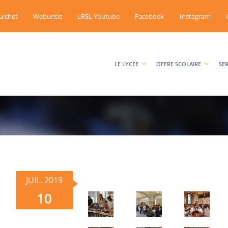
uichet
Webuntis
LRSL Youtube
Facebook
Instagram
LE LYCÉE
OFFRE SCOLAIRE
SE
JUIL. 2019
10