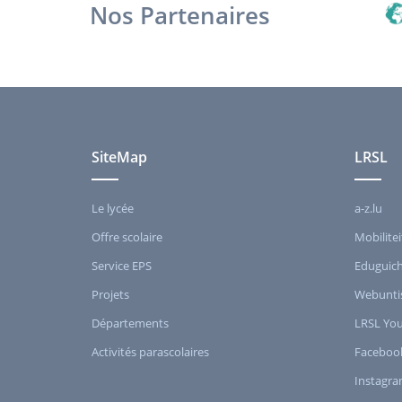
Nos Partenaires
SiteMap
LRSL
Le lycée
a-z.lu
Offre scolaire
Mobilitei
Service EPS
Eduguic
Projets
Webunti
Départements
LRSL Yo
Activités parascolaires
Faceboo
Instagr