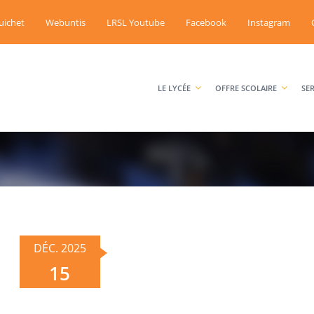
uichet
Webuntis
LRSL Youtube
Facebook
Instagram
LE LYCÉE
OFFRE SCOLAIRE
SE
DÉC. 2025
15