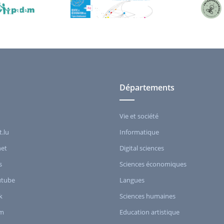
Départements
Vie et société
t.lu
Informatique
het
Digital sciences
s
Sciences économiques
utube
Langues
k
Sciences humaines
am
Education artistique