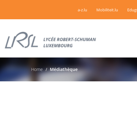
a-z.lu
Mobiliteit.lu
Edug
Home
Médiathèque