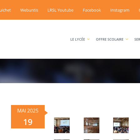
uichet
Webuntis
LRSL Youtube
Facebook
Instagram
LE LYCÉE
OFFRE SCOLAIRE
SE
MAI 2025
19