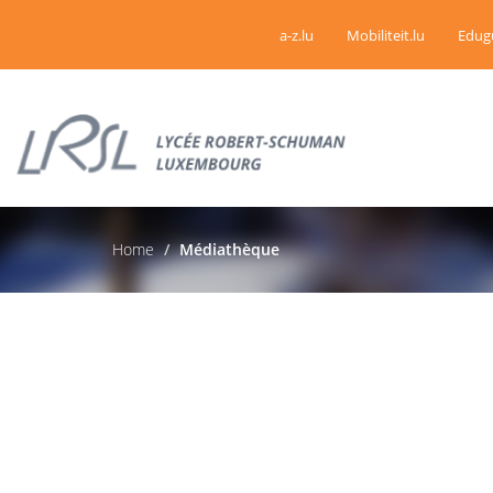
a-z.lu
Mobiliteit.lu
Edug
Home
Médiathèque