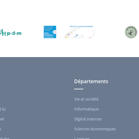
Départements
Vie et société
t.lu
Informatique
het
Digital sciences
s
Sciences économiques
utube
Langues