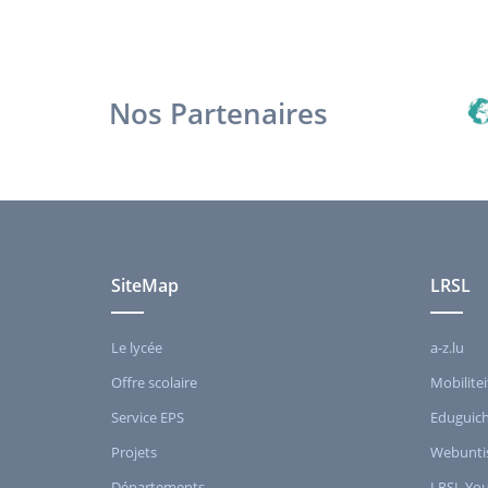
Nos Partenaires
SiteMap
LRSL
Le lycée
a-z.lu
Offre scolaire
Mobilitei
Service EPS
Eduguic
Projets
Webunti
Départements
LRSL Yo