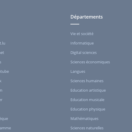
Départements
Vie et société
t.lu
Informatique
het
Digital sciences
s
Sciences économiques
utube
Langues
k
Sciences humaines
am
Education artistique
er
Education musicale
Education physique
èque
Mathématiques
ramme
Sciences naturelles