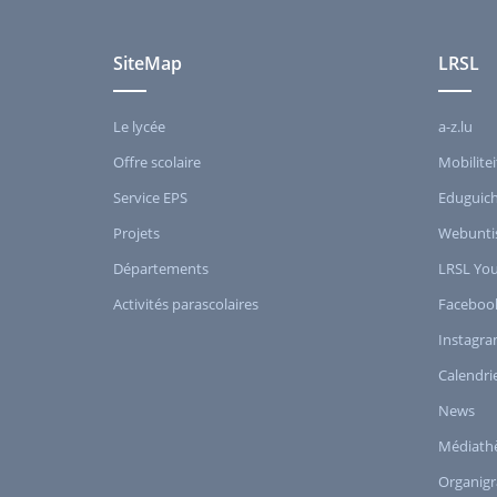
SiteMap
LRSL
Le lycée
a-z.lu
Offre scolaire
Mobilitei
Service EPS
Eduguic
Projets
Webunti
Départements
LRSL Yo
Activités parascolaires
Faceboo
Instagr
Calendri
News
Médiath
Organig