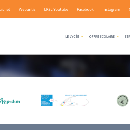
uichet
Webuntis
LRSL Youtube
Facebook
Instagram
LE LYCÉE
OFFRE SCOLAIRE
SE