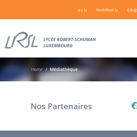
a-z.lu
Mobiliteit.lu
Edug
Home
Médiathèque
Nos Partenaires