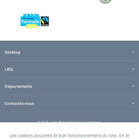
SiteMap
LRSL
Départements
Contactez-nous
© 2015 Lycée Robert Schuman Luxembourg
e-connect
Quilium
Conception et design
powered by
Les cookies assurent le bon fonctionnement du site. En le