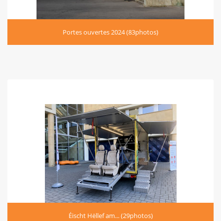
Portes ouvertes 2024 (83photos)
Éischt Hëllef am... (29photos)