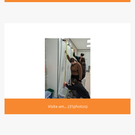
Visite am... (31photos)