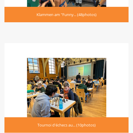
Klammen am "Funny... (48photos)
Tournoi d'échecs au... (10photos)