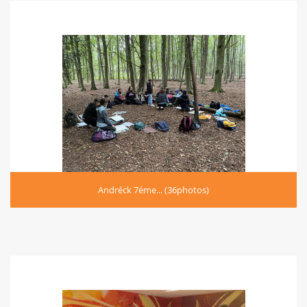
Andréck 7éme... (36photos)