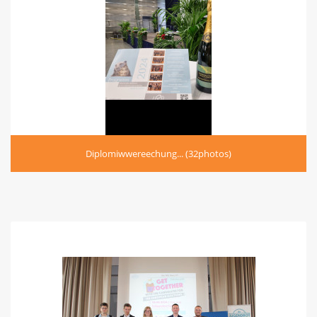
Diplomiwwereechung... (32photos)