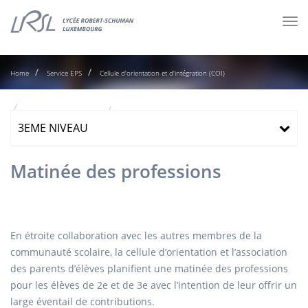
Tog
nav
Home
Service EPS
Cellule d'orientation et d'intégration (COI)
Les activités d'orientation
Matinée des professions
3EME NIVEAU
Matinée des professions
En étroite collaboration avec les autres membres de la
communauté scolaire, la cellule d’orientation et l’association
des parents d’élèves planifient une matinée des professions
pour les élèves de 2e et de 3e avec l’intention de leur offrir un
large éventail de contributions.