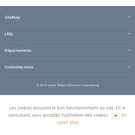
SiteMap
LRSL
Départements
Contactez-nous
© 2015 Lycée Robert Schuman Luxembourg
e-connect
Quilium
Conception et design
powered by
Les cookies assurent le bon fonctionnement du site. En le
consultant, vous acceptez l'utilisation des cookies.
En
ok
savoir plus