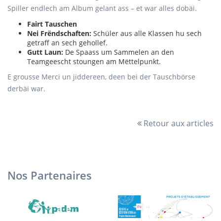
Spiller endlech am Album gelant ass – et war alles dobäi.
Fairt Tauschen
Nei Frëndschaften:
Schüler aus alle Klassen hu sech
getraff an sech gehollef.
Gutt Laun:
De Spaass um Sammelen an den
Teamgeescht stoungen am Mëttelpunkt.
E grousse Merci un jiddereen, deen bei der Tauschbörse
derbäi war.
Retour aux articles
Nos Partenaires