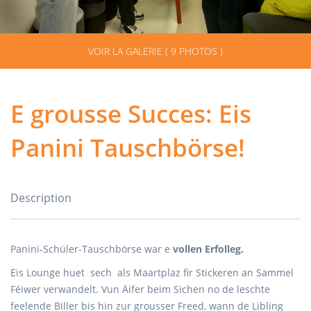
VOIR LA GALERIE ( 9 PHOTOS )
E grousse Succes: Eis
Panini Tauschbörse!
Description
Panini-Schüler-Tauschbörse war e
vollen Erfolleg.
Eis Lounge huet sech als Maartplaz fir Stickeren an Sammel
Féiwer verwandelt. Vun Äifer beim Sichen no de leschte
feelende Biller bis hin zur grousser Freed, wann de Libling