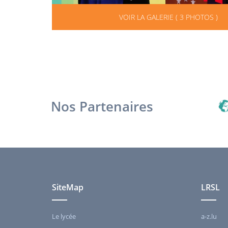
VOIR LA GALERIE ( 3 PHOTOS )
Nos Partenaires
SiteMap
LRSL
Le lycée
a-z.lu