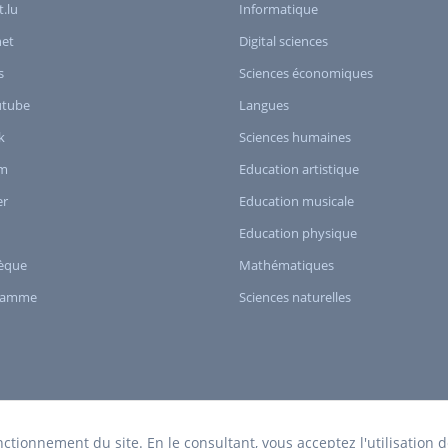
t.lu
Informatique
het
Digital sciences
s
Sciences économiques
utube
Langues
k
Sciences humaines
am
Education artistique
er
Education musicale
Education physique
èque
Mathématiques
ramme
Sciences naturelles
nctionnement du site. En le consultant, vous acceptez l'utilisation 