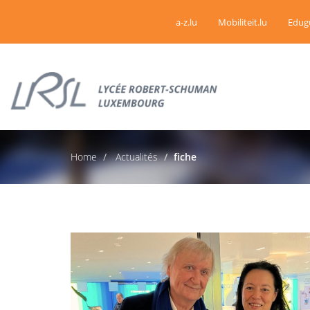
a-z.lu
Mobiliteit.lu
Edug
Home
Actualités
fiche