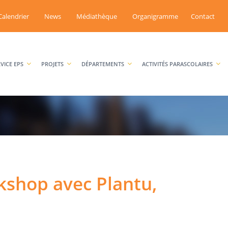
Calendrier
News
Médiathèque
Organigramme
Contact
RVICE EPS
PROJETS
DÉPARTEMENTS
ACTIVITÉS PARASCOLAIRES
kshop avec Plantu,