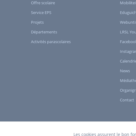
Offre scolaire
Mobilitei
Service EPS
Eduguic
Projets
Webunti
Départements
LRSL Yo
Activités parascolaires
Faceboo
Instagr
Calendri
News
Médiath
Organig
Contact
Les cookies assurent le bon fo