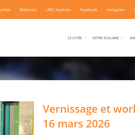
uichet
Webuntis
LRSL Youtube
Facebook
Instagram
LE LYCÉE
OFFRE SCOLAIRE
SE
Vernissage et wor
16 mars 2026