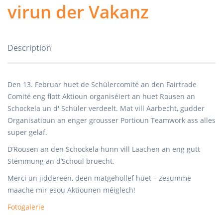
virun der Vakanz
Description
Den 13. Februar huet de Schülercomité an den Fairtrade
Comité eng flott Aktioun organiséiert an huet Rousen an
Schockela un d' Schüler verdeelt. Mat vill Aarbecht, gudder
Organisatioun an enger grousser Portioun Teamwork ass alles
super gelaf.
D’Rousen an den Schockela hunn vill Laachen an eng gutt
Stëmmung an d’Schoul bruecht.
Merci un jiddereen, deen matgehollef huet – zesumme
maache mir esou Aktiounen méiglech!
Fotogalerie