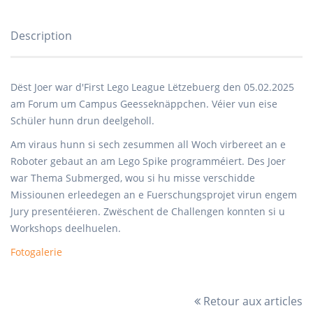
Description
Dëst Joer war d'First Lego League Lëtzebuerg den 05.02.2025
am Forum um Campus Geesseknäppchen. Véier vun eise
Schüler hunn drun deelgeholl.
Am viraus hunn si sech zesummen all Woch virbereet an e
Roboter gebaut an am Lego Spike programméiert. Des Joer
war Thema Submerged, wou si hu misse verschidde
Missiounen erleedegen an e Fuerschungsprojet virun engem
Jury presentéieren. Zwëschent de Challengen konnten si u
Workshops deelhuelen.
Fotogalerie
Retour aux articles