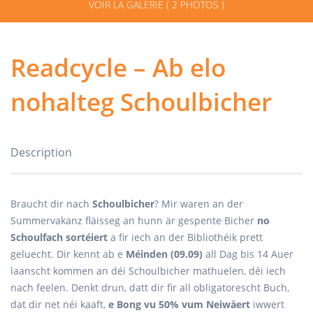
VOIR LA GALERIE ( 2 PHOTOS )
Readcycle – Ab elo
nohalteg Schoulbicher
Description
Braucht dir nach
Schoulbicher
? Mir waren an der
Summervakanz fläisseg an hunn är gespente Bicher
no
Schoulfach sortéiert
a fir iech an der Bibliothéik prett
geluecht. Dir kennt ab e
Méinden (09.09)
all Dag bis 14 Auer
laanscht kommen an déi Schoulbicher mathuelen, déi iech
nach feelen. Denkt drun, datt dir fir all obligatorescht Buch,
dat dir net néi kaaft,
e Bong vu 50% vum Neiwäert
iwwert